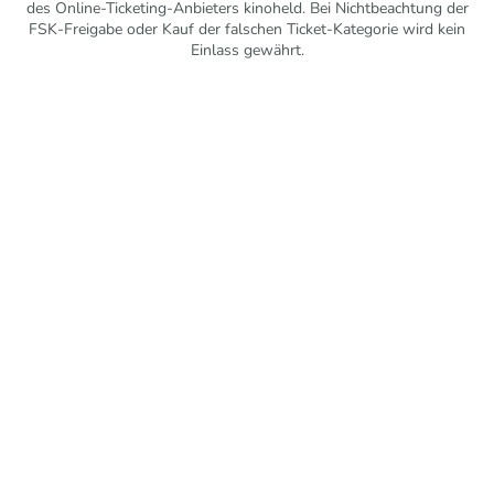
des Online-Ticketing-Anbieters kinoheld. Bei Nichtbeachtung der
FSK-Freigabe oder Kauf der falschen Ticket-Kategorie wird kein
Einlass gewährt.
Mit freundlicher Unterstützung vom Förderkreis Kurtheater
Schömberg e. V.
© 2026 Kurtheater Schömberg. Alle Rechte vorbehalten.