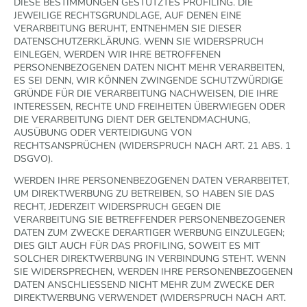
DIESE BESTIMMUNGEN GESTÜTZTES PROFILING. DIE
JEWEILIGE RECHTSGRUNDLAGE, AUF DENEN EINE
VERARBEITUNG BERUHT, ENTNEHMEN SIE DIESER
DATENSCHUTZERKLÄRUNG. WENN SIE WIDERSPRUCH
EINLEGEN, WERDEN WIR IHRE BETROFFENEN
PERSONENBEZOGENEN DATEN NICHT MEHR VERARBEITEN,
ES SEI DENN, WIR KÖNNEN ZWINGENDE SCHUTZWÜRDIGE
GRÜNDE FÜR DIE VERARBEITUNG NACHWEISEN, DIE IHRE
INTERESSEN, RECHTE UND FREIHEITEN ÜBERWIEGEN ODER
DIE VERARBEITUNG DIENT DER GELTENDMACHUNG,
AUSÜBUNG ODER VERTEIDIGUNG VON
RECHTSANSPRÜCHEN (WIDERSPRUCH NACH ART. 21 ABS. 1
DSGVO).
WERDEN IHRE PERSONENBEZOGENEN DATEN VERARBEITET,
UM DIREKTWERBUNG ZU BETREIBEN, SO HABEN SIE DAS
RECHT, JEDERZEIT WIDERSPRUCH GEGEN DIE
VERARBEITUNG SIE BETREFFENDER PERSONENBEZOGENER
DATEN ZUM ZWECKE DERARTIGER WERBUNG EINZULEGEN;
DIES GILT AUCH FÜR DAS PROFILING, SOWEIT ES MIT
SOLCHER DIREKTWERBUNG IN VERBINDUNG STEHT. WENN
SIE WIDERSPRECHEN, WERDEN IHRE PERSONENBEZOGENEN
DATEN ANSCHLIESSEND NICHT MEHR ZUM ZWECKE DER
DIREKTWERBUNG VERWENDET (WIDERSPRUCH NACH ART.