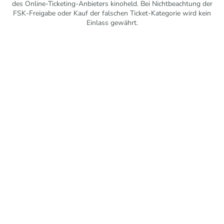
des Online-Ticketing-Anbieters kinoheld. Bei Nichtbeachtung der
FSK-Freigabe oder Kauf der falschen Ticket-Kategorie wird kein
Einlass gewährt.
Mit freundlicher Unterstützung vom Förderkreis Kurtheater
Schömberg e. V.
© 2026 Kurtheater Schömberg. Alle Rechte vorbehalten.