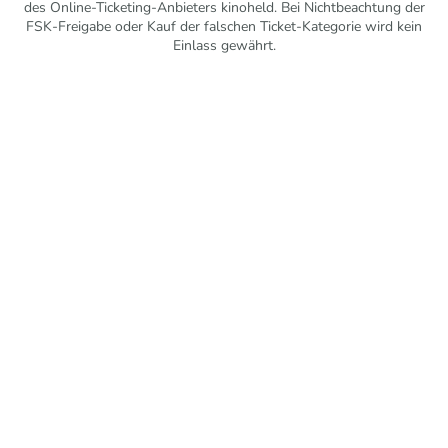
des Online-Ticketing-Anbieters kinoheld. Bei Nichtbeachtung der
FSK-Freigabe oder Kauf der falschen Ticket-Kategorie wird kein
Einlass gewährt.
Mit freundlicher Unterstützung vom Förderkreis Kurtheater
Schömberg e. V.
© 2026 Kurtheater Schömberg. Alle Rechte vorbehalten.